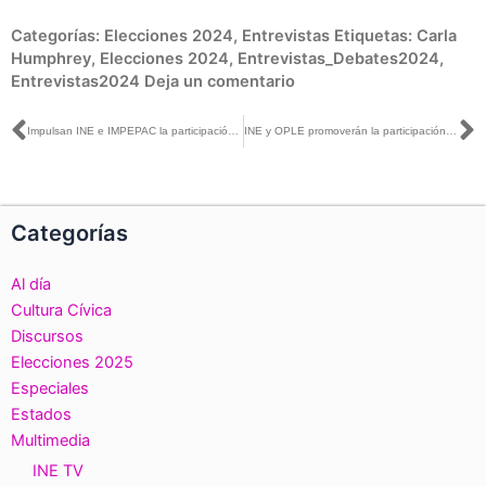
Categorías:
Elecciones 2024
,
Entrevistas
Etiquetas:
Carla
Humphrey
,
Elecciones 2024
,
Entrevistas_Debates2024
,
Entrevistas2024
Deja un comentario
Ant
S
Impulsan INE e IMPEPAC la participación ciudadana en Morelos
INE y OPLE promoverán la participación ciudadana neoleonesa en el proceso electoral 2023-2024
Categorías
Al día
Cultura Cívica
Discursos
Elecciones 2025
Especiales
Estados
Multimedia
INE TV