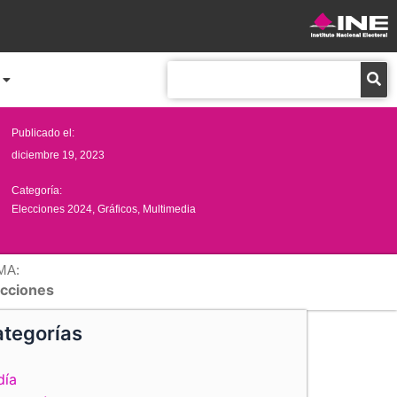
Buscar
Publicado el:
diciembre 19, 2023
Categoría:
Elecciones 2024
,
Gráficos
,
Multimedia
MA:
ecciones
tegorías
día