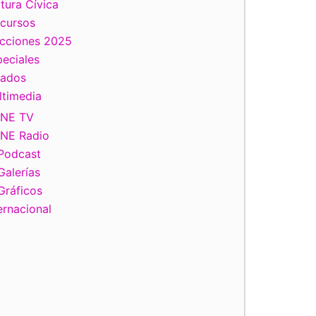
tura Cívica
scursos
ecciones 2025
eciales
tados
ltimedia
INE TV
INE Radio
Podcast
Galerías
Gráficos
ernacional