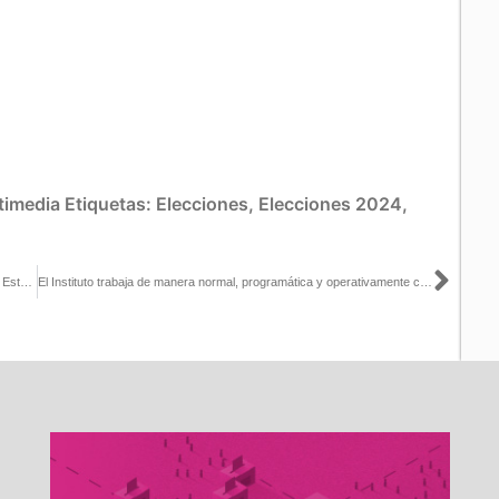
timedia
Etiquetas:
Elecciones
,
Elecciones 2024
,
Sigu
Firma INE BC Convenio de Apoyo y Colaboración con la Comisión Estatal del Sistema Penitenciario de Baja California
El Instituto trabaja de manera normal, programática y operativamente correcta, de tal manera que no hay nada que esté desfasado ni en riesgo de no realizarse: Guadalupe Taddei con Enrique Hernández