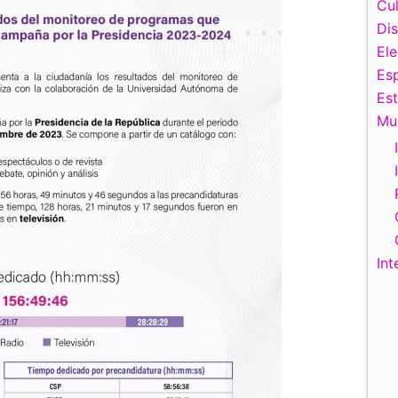
Cul
Di
El
Esp
Es
Mu
Int