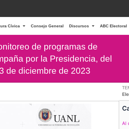
tura Cívica
Consejo General
Discursos
ABC Electoral
monitoreo de programas de
ampaña por la Presidencia, del
 3 de diciembre de 2023
TE
El
Ca
Al 