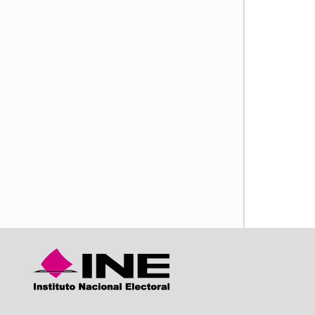
iente