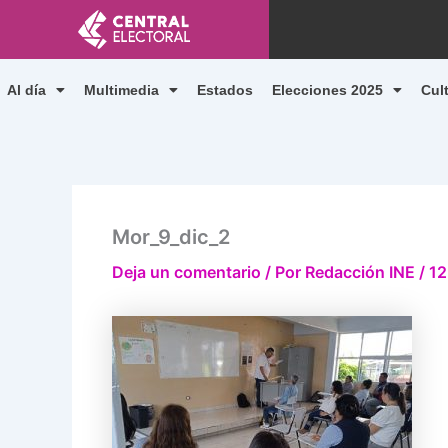
Ir
al
contenido
Al día
Multimedia
Estados
Elecciones 2025
Cul
Mor_9_dic_2
Deja un comentario
/ Por
Redacción INE
/
12