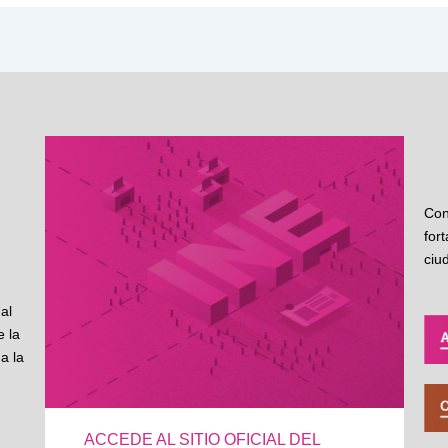
Con
for
ciu
al
 la
a la
ACCEDE AL SITIO OFICIAL DEL