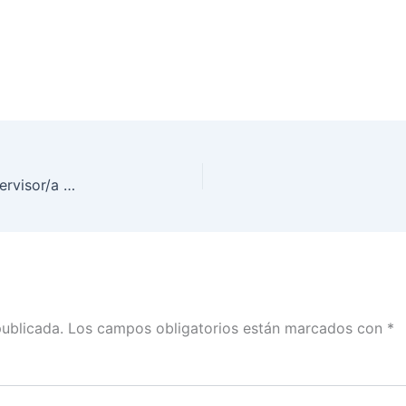
Realiza INE Morelos examen de selección de Supervisor/a y Capacitador/a Electorales
publicada.
Los campos obligatorios están marcados con
*