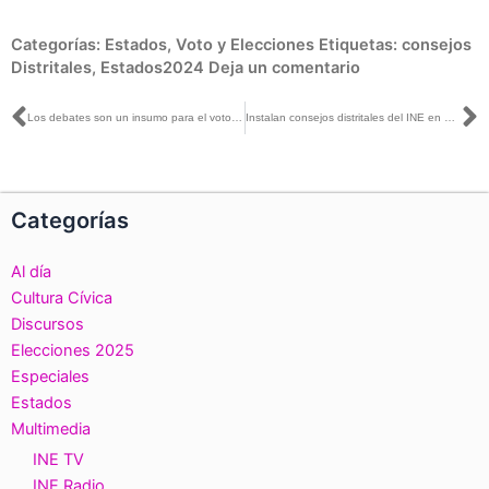
Categorías:
Estados
,
Voto y Elecciones
Etiquetas:
consejos
Distritales
,
Estados2024
Deja un comentario
Ant
S
Los debates son un insumo para el voto informado de la ciudadanía: Claudia Zavala con Juan Becerra Acosta
Instalan consejos distritales del INE en Nuevo León
Categorías
Al día
Cultura Cívica
Discursos
Elecciones 2025
Especiales
Estados
Multimedia
INE TV
INE Radio