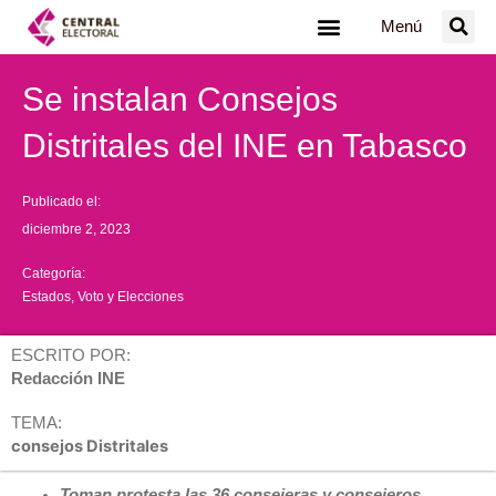
Ir
Menú
al
contenido
Se instalan Consejos
Distritales del INE en Tabasco
Publicado el:
diciembre 2, 2023
Categoría:
Estados
,
Voto y Elecciones
ESCRITO POR:
Redacción INE
TEMA:
consejos Distritales
Toman protesta las 36 consejeras y consejeros