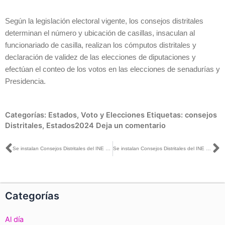
Según la legislación electoral vigente, los consejos distritales
determinan el número y ubicación de casillas, insaculan al
funcionariado de casilla, realizan los cómputos distritales y
declaración de validez de las elecciones de diputaciones y
efectúan el conteo de los votos en las elecciones de senadurías y
Presidencia.
Categorías:
Estados
,
Voto y Elecciones
Etiquetas:
consejos
Distritales
,
Estados2024
Deja un comentario
Ant
S
Se instalan Consejos Distritales del INE en Tabasco
Se instalan Consejos Distritales del INE en Aguascalientes
Categorías
Al día