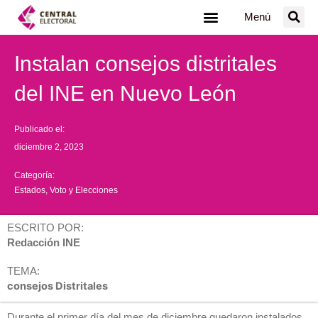
Ir
Menú
al
contenido
Instalan consejos distritales
del INE en Nuevo León
Publicado el:
diciembre 2, 2023
Categoría:
Estados
,
Voto y Elecciones
ESCRITO POR:
Redacción INE
TEMA:
consejos Distritales
Durante el primer día del mes de diciembre quedaron instalados