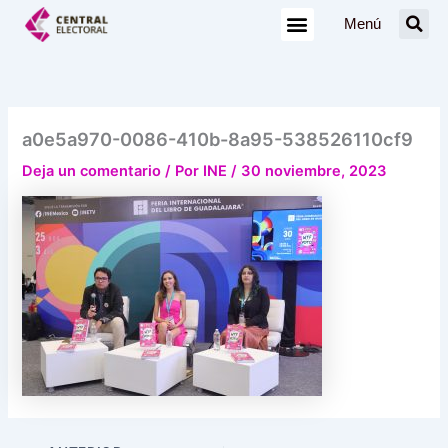
Ir
Menú
al
contenido
a0e5a970-0086-410b-8a95-538526110cf9
Deja un comentario
/ Por
INE
/
30 noviembre, 2023