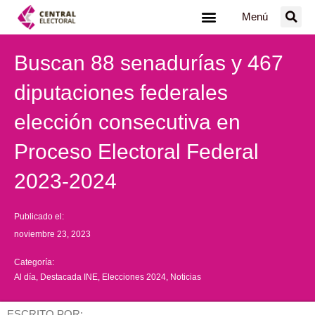
Ir
Menú
al
contenido
Buscan 88 senadurías y 467
diputaciones federales
elección consecutiva en
Proceso Electoral Federal
2023-2024
Publicado el:
noviembre 23, 2023
Categoría:
Al día
,
Destacada INE
,
Elecciones 2024
,
Noticias
ESCRITO POR: