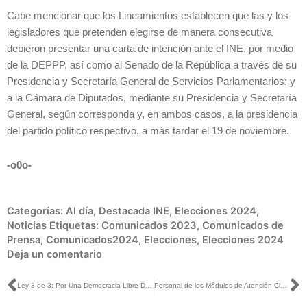
Cabe mencionar que los Lineamientos establecen que las y los
legisladores que pretenden elegirse de manera consecutiva
debieron presentar una carta de intención ante el INE, por medio
de la DEPPP, así como al Senado de la República a través de su
Presidencia y Secretaría General de Servicios Parlamentarios; y
a la Cámara de Diputados, mediante su Presidencia y Secretaría
General, según corresponda y, en ambos casos, a la presidencia
del partido político respectivo, a más tardar el 19 de noviembre.
-o0o-
Categorías:
Al día
,
Destacada INE
,
Elecciones 2024
,
Noticias
Etiquetas:
Comunicados 2023
,
Comunicados de
Prensa
,
Comunicados2024
,
Elecciones
,
Elecciones 2024
Deja un comentario
Ant
S
Ley 3 de 3: Por Una Democracia Libre De Violencia: Consejera Norma de la Cruz
Personal de los Módulos de Atención Ciudadana del INE recibirá talleres de sensibilización en materia de trato igualitario y sin discriminación