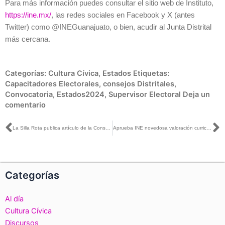
Para más información puedes consultar el sitio web de Instituto,
https://ine.mx/
, las redes sociales en Facebook y X (antes
Twitter) como @INEGuanajuato, o bien, acudir al Junta Distrital
más cercana.
Categorías:
Cultura Cívica
,
Estados
Etiquetas:
Capacitadores Electorales
,
consejos Distritales
,
Convocatoria
,
Estados2024
,
Supervisor Electoral
Deja un
comentario
Ant
S
La Silla Rota publica artículo de la Consejera Norma Irene De La Cruz titulado Paridad en todo: retribución de derechos ahora
Aprueba INE novedosa valoración curricular de aspirantes a integrar los OPL
Categorías
Al día
Cultura Cívica
Discursos