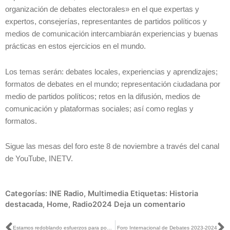
organización de debates electorales» en el que expertas y
expertos, consejerías, representantes de partidos políticos y
medios de comunicación intercambiarán experiencias y buenas
prácticas en estos ejercicios en el mundo.
Los temas serán: debates locales, experiencias y aprendizajes;
formatos de debates en el mundo; representación ciudadana por
medio de partidos políticos; retos en la difusión, medios de
comunicación y plataformas sociales; así como reglas y
formatos.
Sigue las mesas del foro este 8 de noviembre a través del canal
de YouTube, INETV.
Categorías:
INE Radio
,
Multimedia
Etiquetas:
Historia
destacada
,
Home
,
Radio2024
Deja un comentario
Estamos redoblando esfuerzos para poder garantizar que las y los acapulqueños puedan tener su credencial de elector al reimprimirla con la huella dactilar: Carla Humphrey con Joaquín López Dóriga
Foro Internacional de Debates 2023-2024