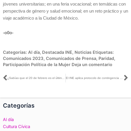
jóvenes universitarias; en una feria vocacional; en temáticas con
perspectiva de género y salud emocional; en un reto práctico y un
viaje académico a la Ciudad de México.
-o0o-
Categorías:
Al día
,
Destacada INE
,
Noticias
Etiquetas:
Comunicados 2023
,
Comunicados de Prensa
,
Paridad
,
Participación Política de la Mujer
Deja un comentario
Ant
S
¿Sabías que el 20 de febrero es el último día para que las y los mexicanos en el extranjero se registren para poder votar en 2024?
El INE aplica protocolo de contingencia meteorológica para que la ciudadanía afectada por Otis recupere su Credencial para Votar
Categorías
Al día
Cultura Cívica