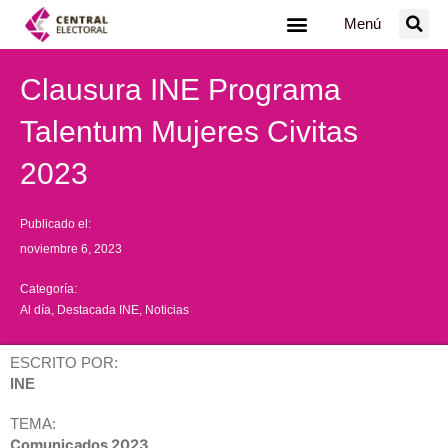
Ir
Menú
al
contenido
Clausura INE Programa
Talentum Mujeres Civitas
2023
Publicado el:
noviembre 6, 2023
Categoría:
Al día
,
Destacada INE
,
Noticias
ESCRITO POR:
INE
TEMA:
Comunicados 2023