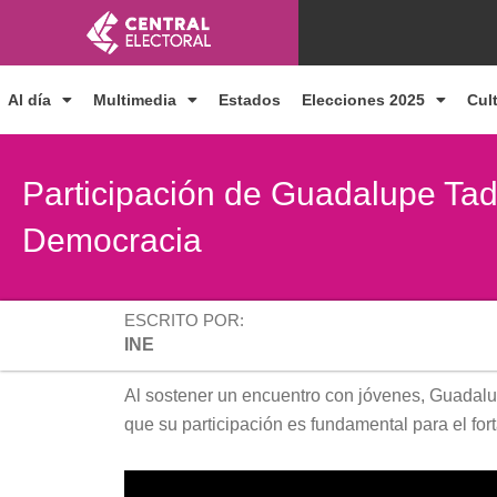
Ir
al
contenido
Al día
Multimedia
Estados
Elecciones 2025
Cul
Participación de Guadalupe Tad
Democracia
ESCRITO POR:
INE
Al sostener un encuentro con jóvenes, Guadalu
que su participación es fundamental para el fo