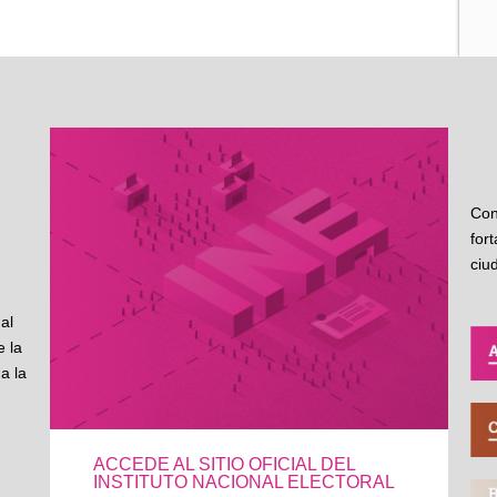
Con
for
ciu
al
 la
a la
ACCEDE AL SITIO OFICIAL DEL
INSTITUTO NACIONAL ELECTORAL