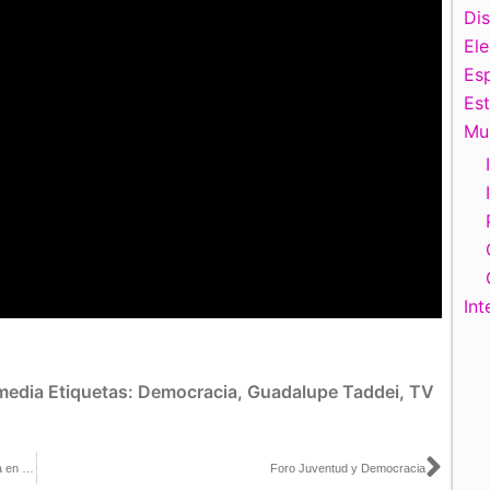
Di
El
Esp
Es
Mu
Int
media
Etiquetas:
Democracia
,
Guadalupe Taddei
,
TV
Sigu
Garantizará INE Voto activo de las Personas en Prisión Preventiva en el Proceso Electoral Concurrente 2023-2024
Foro Juventud y Democracia