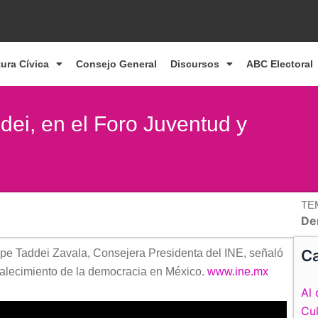
tura Cívica
Consejo General
Discursos
ABC Electoral
dei, en el Foro Juventud y
TE
De
Ca
pe Taddei Zavala, Consejera Presidenta del INE, señaló
rtalecimiento de la democracia en México.
www.ine.mx
Al 
Cul