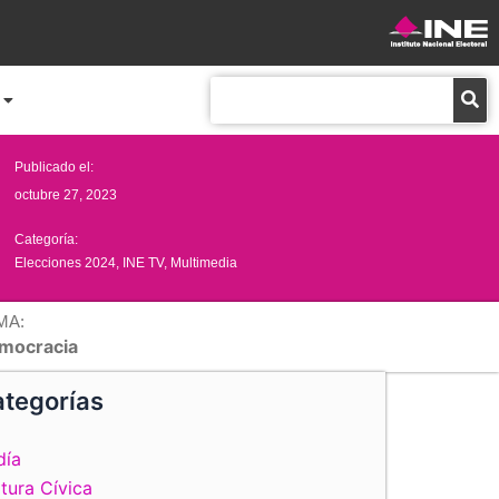
Buscar
Publicado el:
octubre 27, 2023
Categoría:
Elecciones 2024
,
INE TV
,
Multimedia
MA:
mocracia
tegorías
día
tura Cívica