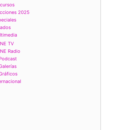
scursos
ecciones 2025
eciales
tados
ltimedia
INE TV
INE Radio
Podcast
Galerías
Gráficos
ernacional
iente