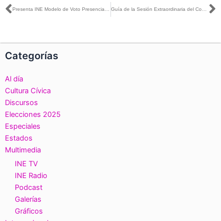
Ant
S
Presenta INE Modelo de Voto Presencial para el sufragio extraterritorial
Guía de la Sesión Extraordinaria del Consejo General, 24 de octubre de 2023
Categorías
Al día
Cultura Cívica
Discursos
Elecciones 2025
Especiales
Estados
Multimedia
INE TV
INE Radio
Podcast
Galerías
Gráficos