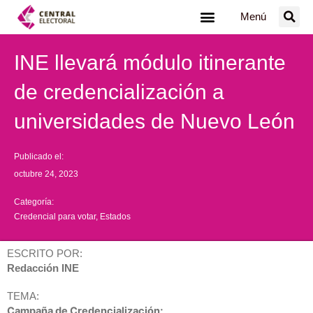
Ir
Menú
al
contenido
INE llevará módulo itinerante
de credencialización a
universidades de Nuevo León
Publicado el:
octubre 24, 2023
Categoría:
Credencial para votar
,
Estados
ESCRITO POR:
Redacción INE
TEMA:
Campaña de Credencialización;