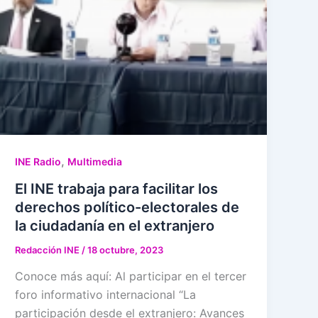
,
INE Radio
Multimedia
El INE trabaja para facilitar los
derechos político-electorales de
la ciudadanía en el extranjero
Redacción INE
/
18 octubre, 2023
Conoce más aquí: Al participar en el tercer
foro informativo internacional “La
participación desde el extranjero: Avances