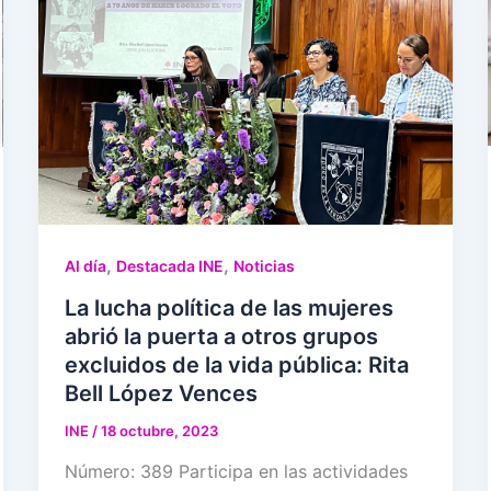
,
,
Al día
Destacada INE
Noticias
La lucha política de las mujeres
abrió la puerta a otros grupos
excluidos de la vida pública: Rita
Bell López Vences
INE
/
18 octubre, 2023
Número: 389 Participa en las actividades