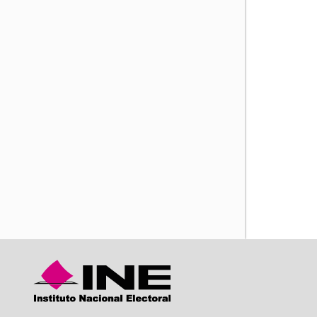
iente