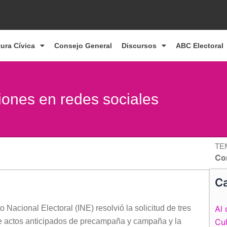
tura Cívica
Consejo General
Discursos
ABC Electoral
ciones en redes sociales
TE
Co
Ca
Nacional Electoral (INE) resolvió la solicitud de tres
Al 
de actos anticipados de precampaña y campaña y la
Cul