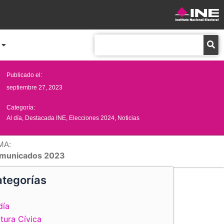
Buscar
Publicado el:
septiembre 27, 2023
Categoría:
Al día
,
Destacada INE
,
Elecciones 2024
,
Noticias
MA:
municados 2023
tegorías
día
tura Cívica