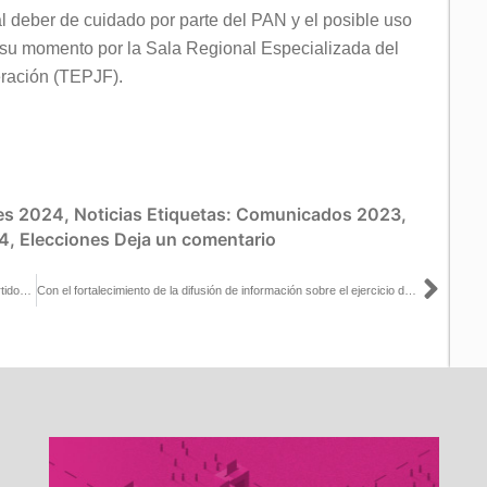
al deber de cuidado por parte del PAN y el posible uso
n su momento por la Sala Regional Especializada del
eración (TEPJF).
es 2024
,
Noticias
Etiquetas:
Comunicados 2023
,
4
,
Elecciones
Deja un comentario
Sigu
Fiscalización del INE debe enfocarse en lo que no reportan los partidos políticos: Carla Humphrey
Con el fortalecimiento de la difusión de información sobre el ejercicio del voto desde el extranjero, el INE busca promover la participación