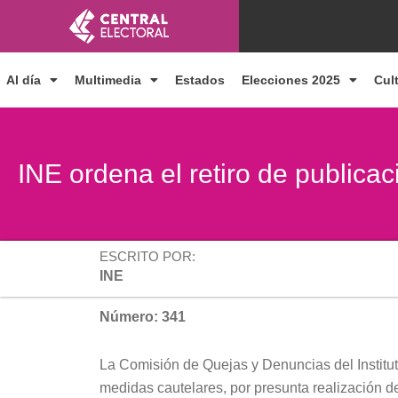
Ir
al
contenido
Al día
Multimedia
Estados
Elecciones 2025
Cul
INE ordena el retiro de publica
ESCRITO POR:
INE
Número: 341
La Comisión de Quejas y Denuncias del Instituto 
medidas cautelares, por presunta realización 