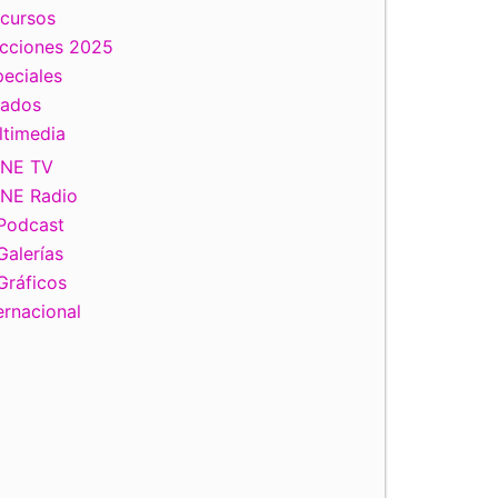
scursos
ecciones 2025
eciales
tados
ltimedia
INE TV
INE Radio
Podcast
Galerías
Gráficos
ernacional