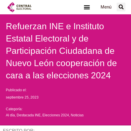
Ir
Menú
al
contenido
Refuerzan INE e Instituto
Estatal Electoral y de
Participación Ciudadana de
Nuevo León cooperación de
cara a las elecciones 2024
Publicado el:
septiembre 25, 2023
Categoría:
Al día
,
Destacada INE
,
Elecciones 2024
,
Noticias
ESCRITO POR: