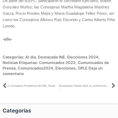
De parte del IEEPC, participaron el Secretario Ejecutivo, Martín
González Muñoz; las Consejeras Martha Magdalena Martínez
Garza, Rocío Rosiles Mejía y María Guadalupe Téllez Pérez, así
como los Consejeros Alfonso Roiz Elizondo y Carlos Alberto Piña
Loredo.
-o0o-
Categorías:
Al día
,
Destacada INE
,
Elecciones 2024
,
Noticias
Etiquetas:
Comunicados 2023
,
Comunicados de
Prensa
,
Comunicados2024
,
Elecciones
,
OPLE
Deja un
comentario
Ant
S
La Consejera Presidenta del INE, Guadalupe Taddei, sostuvo un encuentro con jóvenes de la Universidad de Monterrey
Guadalupe Taddei dictó la conferencia, Un ciudadano, un registro y un voto, en la UDEM
Categorías