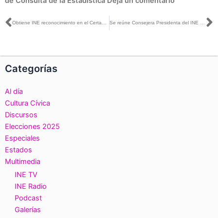
de Consulta de la Estadística
Deja un comentario
Ant
S
Obtiene INE reconocimiento en el Certamen de Innovación en Transparencia 2023
Se reúne Consejera Presidenta del INE con Presidente Ejecutivo y del Consejo de Administración de El Universal
Categorías
Al día
Cultura Cívica
Discursos
Elecciones 2025
Especiales
Estados
Multimedia
INE TV
INE Radio
Podcast
Galerías