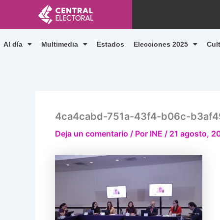
Ir
al
contenido
Al día
Multimedia
Estados
Elecciones 2025
Cul
4ca4cabd-751a-43f4-b06c-b3af
Deja un comentario
/ Por
INE
/
21 agosto, 2