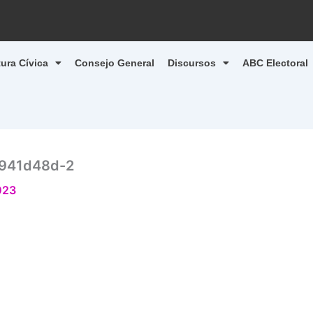
tura Cívica
Consejo General
Discursos
ABC Electoral
4941d48d-2
023