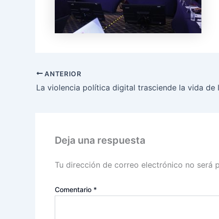
ANTERIOR
Deja una respuesta
Tu dirección de correo electrónico no será 
Comentario
*