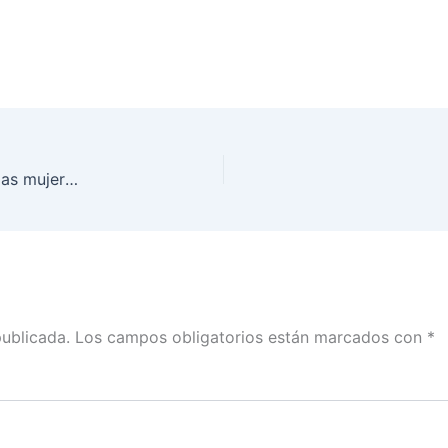
La violencia política digital trasciende la vida de las mujeres: Dania Ravel
publicada.
Los campos obligatorios están marcados con
*