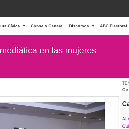
tura Cívica
Consejo General
Discursos
ABC Electoral
y mediática en las mujeres
TE
Co
Ca
Al 
Cul