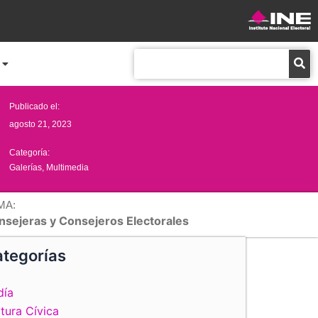
Buscar
Publicado el:
agosto 21, 2023
Categoría:
Galerías
,
Multimedia
MA:
nsejeras y Consejeros Electorales
tegorías
día
tura Cívica