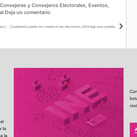
Consejeras y Consejeros Electorales
,
Eventos
,
al
Deja un comentario
Sigu
Versión estenográfica de la mesa de diálogo para la propuesta de acciones rumbo al Proceso Electoral Federal 2024, así como la clausura del evento: Impacto de la violencia digital y mediática en las mujeres políticas. Testimonios y estrategias para combatirla
Ciudadanía puede ser votada en las elecciones 2024 bajo una candidatura independiente: INE Aguascalientes
Con
for
ciu
al
 la
a la