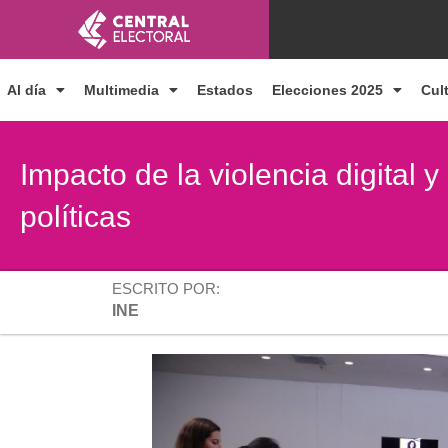
Ir
al
contenido
Al día
Multimedia
Estados
Elecciones 2025
Cul
Impacto de la violencia digital 
políticas
ESCRITO POR:
INE