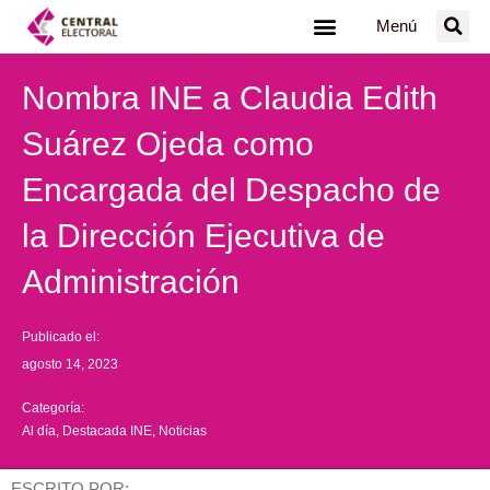
Ir
Menú
al
contenido
Nombra INE a Claudia Edith
Suárez Ojeda como
Encargada del Despacho de
la Dirección Ejecutiva de
Administración
Publicado el:
agosto 14, 2023
Categoría:
Al día
,
Destacada INE
,
Noticias
ESCRITO POR: