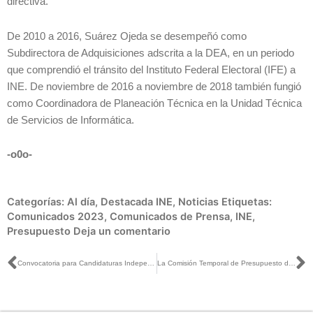
directiva.
De 2010 a 2016, Suárez Ojeda se desempeñó como
Subdirectora de Adquisiciones adscrita a la DEA, en un periodo
que comprendió el tránsito del Instituto Federal Electoral (IFE) a
INE. De noviembre de 2016 a noviembre de 2018 también fungió
como Coordinadora de Planeación Técnica en la Unidad Técnica
de Servicios de Informática.
-o0o-
Categorías:
Al día
,
Destacada INE
,
Noticias
Etiquetas:
Comunicados 2023
,
Comunicados de Prensa
,
INE
,
Presupuesto
Deja un comentario
Ant
S
Convocatoria para Candidaturas Independientes 2024 se encuentra vigente en la página: INE Baja California
La Comisión Temporal de Presupuesto del INE presentó las cifras del anteproyecto de presupuesto 2024