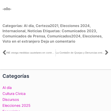
-o0o-
Categorías:
Al día
,
Certeza2021
,
Elecciones 2024
,
Internacional
,
Noticias
Etiquetas:
Comunicados 2023
,
Comunicados de Prensa
,
Comunicados2024
,
Elecciones
,
Voto en el extranjero
Deja un comentario
Ant
S
INE otorga medidas cautelares en contra de los recorridos de las personas aspirantes a la Coordinación Nacional de los Comités de Defensa de la Cuarta Transformación
La Comisión de Quejas y Denuncias emitió medidas cautelares y restringió más las reglas para evitar posibles riesgos en la contienda: Claudia Zavala con Hiroshi Takahashi y Karen Torres
Categorías
Al día
Cultura Cívica
Discursos
Elecciones 2025