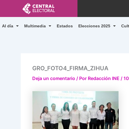
Ir
al
contenido
Al día
Multimedia
Estados
Elecciones 2025
Cul
GRO_FOTO4_FIRMA_ZIHUA
Deja un comentario
/ Por
Redacción INE
/
10