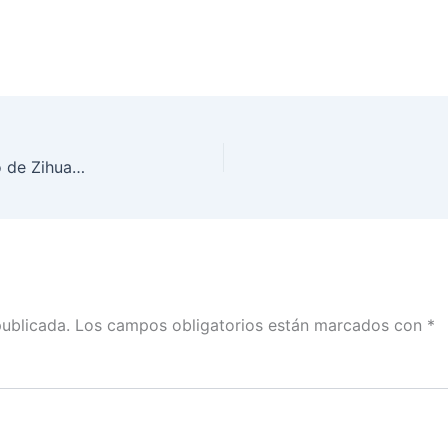
INE Guerrero firma convenio con el Ayuntamiento de Zihuatanejo en Materia Electoral
publicada.
Los campos obligatorios están marcados con
*