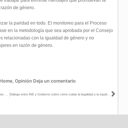
ebe trabajar para eliminar mensajes que promuevan la
n razón de género.
zar la paridad en todo. El monitoreo para el Proceso
base en la metodología que sea aprobada por el Consejo
les relacionadas con la igualdad de género y no
mujeres en razón de género.
Home
,
Opinión
Deja un comentario
Sigu
Validan Organismos Públicos Locales registro de 25 nuevos Partidos Políticos Locales
Diálogo entre INE y Gobierno sobre cómo cuidar la legalidad y la equidad de la contienda puede ser muy útil: Jaime Rivera con Leonardo Curzio