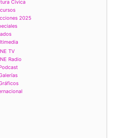
tura Cívica
scursos
ecciones 2025
eciales
tados
ltimedia
INE TV
INE Radio
Podcast
Galerías
Gráficos
ernacional