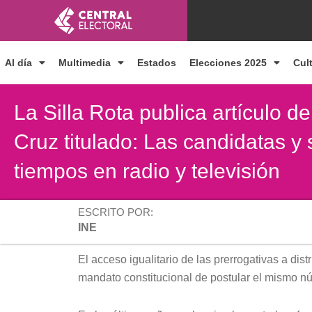
Ir
al
contenido
Al día
Multimedia
Estados
Elecciones 2025
Cul
La Silla Rota publica artículo d
Cruz titulado: Las candidatas y
tiempos en radio y televisión
ESCRITO POR:
INE
El acceso igualitario de las prerrogativas a dis
mandato constitucional de postular el mismo 