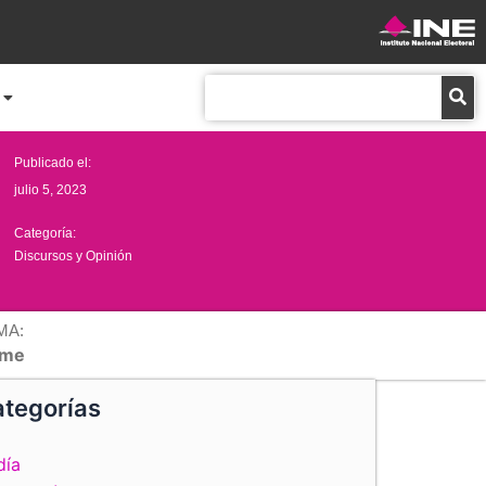
Buscar
Publicado el:
julio 5, 2023
Categoría:
Discursos y Opinión
MA:
me
tegorías
día