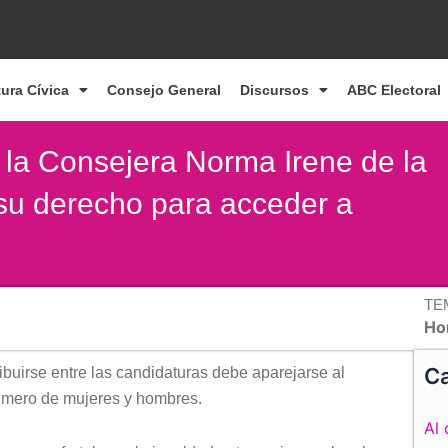
tura Cívica
Consejo General
Discursos
ABC Electoral
e la Consejera Norma Irene de la
 su derecho para acceder a
TE
Ho
Ca
tribuirse entre las candidaturas debe aparejarse al
número de mujeres y hombres.
Al 