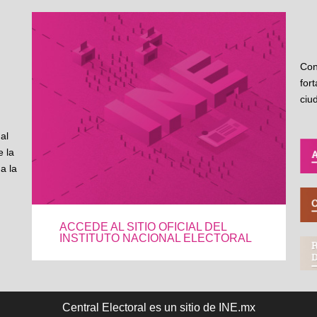
Con
for
ciu
al
 la
a la
ACCEDE AL SITIO OFICIAL DEL
INSTITUTO NACIONAL ELECTORAL
Central Electoral es un sitio de INE.mx