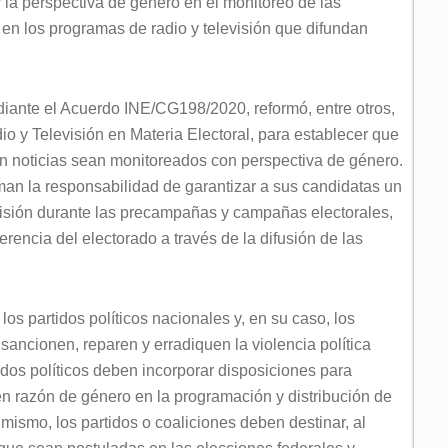
r la perspectiva de género en el monitoreo de las
n los programas de radio y televisión que difundan
ediante el Acuerdo INE/CG198/2020, reformó, entre otros,
o y Televisión en Materia Electoral, para establecer que
an noticias sean monitoreados con perspectiva de género.
uman la responsabilidad de garantizar a sus candidatas un
evisión durante las precampañas y campañas electorales,
encia del electorado a través de la difusión de las
s partidos políticos nacionales y, en su caso, los
 sancionen, reparen y erradiquen la violencia política
idos políticos deben incorporar disposiciones para
en razón de género en la programación y distribución de
imismo, los partidos o coaliciones deben destinar, al