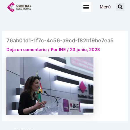
Ir
Menú
al
contenido
76ab01d1-1f7c-4c56-a9cd-f82bf9be7ea5
Deja un comentario
/ Por
INE
/
23 junio, 2023