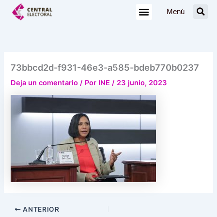
Ir
Menú
al
contenido
73bbcd2d-f931-46e3-a585-bdeb770b0237
Deja un comentario
/ Por
INE
/
23 junio, 2023
ANTERIOR