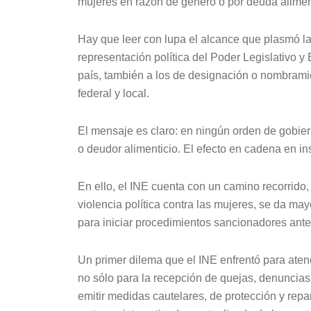
mujeres en razón de género o por deuda alimen
Hay que leer con lupa el alcance que plasmó la 
representación política del Poder Legislativo 
país, también a los de designación o nombramie
federal y local.
El mensaje es claro: en ningún orden de gobie
o deudor alimenticio. El efecto en cadena en in
En ello, el INE cuenta con un camino recorrido,
violencia política contra las mujeres, se da ma
para iniciar procedimientos sancionadores ante
Un primer dilema que el INE enfrentó para aten
no sólo para la recepción de quejas, denuncias
emitir medidas cautelares, de protección y rep