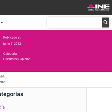
Buscar
Publicado el:
junio 7, 2023
Categoría:
Discursos y Opinión
MA:
me
tegorías
día