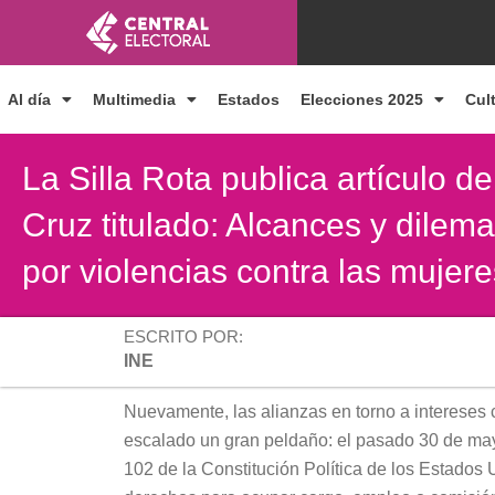
Ir
al
contenido
Al día
Multimedia
Estados
Elecciones 2025
Cul
La Silla Rota publica artículo 
Cruz titulado: Alcances y dilem
por violencias contra las mujere
ESCRITO POR:
INE
Nuevamente, las alianzas en torno a intereses 
escalado un gran peldaño: el pasado 30 de mayo
102 de la Constitución Política de los Estado