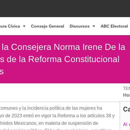
tura Cívica
Consejo General
Discursos
ABC Electoral
de la Consejera Norma Irene De la
as de la Reforma Constitucional
s
TE
Ho
Ca
comunes y la incidencia política de las mujeres ha
 de 2023 entró en vigor la Reforma a los artículos 38 y
s Unidos Mexicanos, en materia de suspensión de
Al 