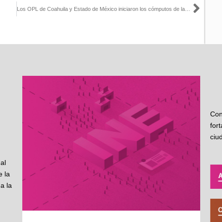
Sigu
Los OPL de Coahuila y Estado de México iniciaron los cómputos de las elecciones 2023
Con
for
ciu
al
 la
a la