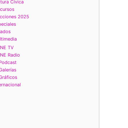
tura Cívica
scursos
ecciones 2025
eciales
tados
ltimedia
INE TV
INE Radio
Podcast
Galerías
Gráficos
ernacional