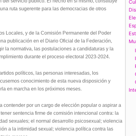
del servicio público. El hecho en sí mismo, constituye
Cul
una ruta sugerente para las democracias de otros
Di
El
Esp
sos Locales, y de la Comisión Permanente del Poder
Es
na publicación en el Diario Oficial de la Federación,
Mu
r la normativa, las postulaciones a candidaturas y la
plimiento durante el proceso electoral 2023-2024.
rtidos políticos, las personas interesadas, los
cusemos conocimiento de esta nueva disposición y
erla en marcha en los próximos meses.
Int
a contender por un cargo de elección popular o aspirar a
 tener sentencia firme de comisión intencional contra: la
ridad sexuales; el normal desarrollo psicosexual; violencia
ión a la intimidad sexual; violencia política contra las