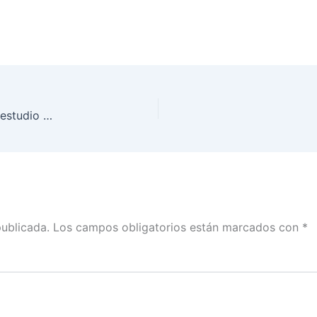
Presenta INE BCS el nuevo diseño del SICEE y el estudio muestral de participación ciudadana 2021
publicada.
Los campos obligatorios están marcados con
*