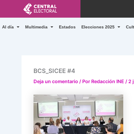
Ir
al
contenido
Al día
Multimedia
Estados
Elecciones 2025
Cul
BCS_SICEE #4
Deja un comentario
/ Por
Redacción INE
/
2 