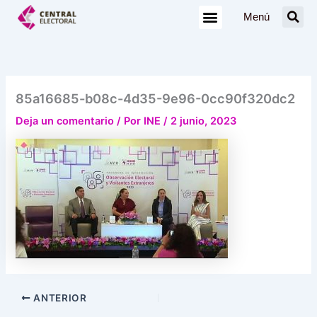
Ir
Menú
al
contenido
85a16685-b08c-4d35-9e96-0cc90f320dc2
Deja un comentario
/ Por
INE
/
2 junio, 2023
ANTERIOR