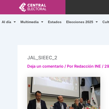
Ir
al
contenido
Al día
Multimedia
Estados
Elecciones 2025
Cul
JAL_SIEEC_2
Deja un comentario
/ Por
Redacción INE
/
29