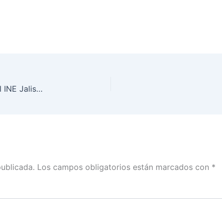
Juntas Local Ejecutiva y distritales 5, 8, 9 y 11 del INE Jalisco, presentaron el Sistema de Estadística Electoral
publicada.
Los campos obligatorios están marcados con
*