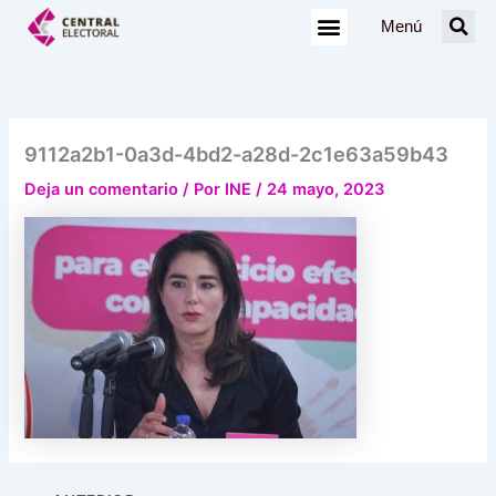
Ir
Menú
al
contenido
9112a2b1-0a3d-4bd2-a28d-2c1e63a59b43
Deja un comentario
/ Por
INE
/
24 mayo, 2023