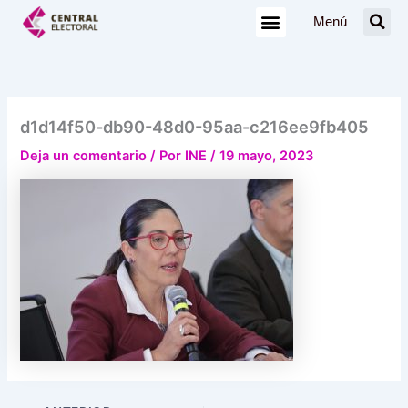
Ir
Menú
al
contenido
d1d14f50-db90-48d0-95aa-c216ee9fb405
Deja un comentario
/ Por
INE
/
19 mayo, 2023