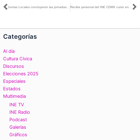
Ant
S
Juntas Locales concluyeron las jornadas de voto anticipado en centros penitenciarios
Recibe personal del INE CDMX curso en materia de archivo institucional
Categorías
Al día
Cultura Cívica
Discursos
Elecciones 2025
Especiales
Estados
Multimedia
INE TV
INE Radio
Podcast
Galerías
Gráficos