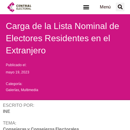
Ir
Menú
al
contenido
Carga de la Lista Nominal de
Electores Residentes en el
Extranjero
Publicado el:
mayo 19, 2023
Categoría:
Galerías
,
Multimedia
ESCRITO POR:
INE
TEMA:
Consejeras y Consejeros Electorales