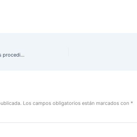
INE Michoacán continuamente revisa y evalúa sus procedimientos, entre ellos, la calidad del padrón electoral
publicada.
Los campos obligatorios están marcados con
*