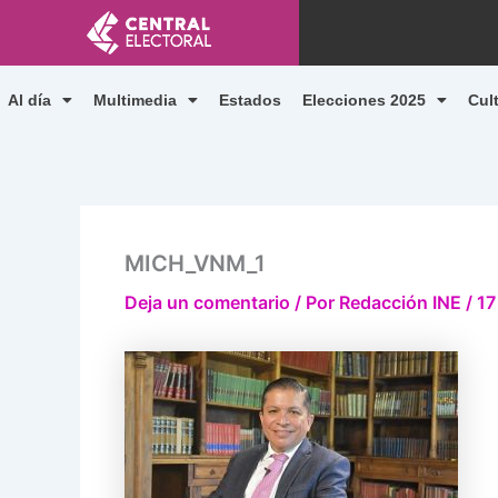
Ir
al
contenido
Al día
Multimedia
Estados
Elecciones 2025
Cul
MICH_VNM_1
Deja un comentario
/ Por
Redacción INE
/
17