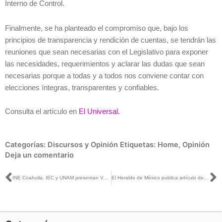
Interno de Control.
Finalmente, se ha planteado el compromiso que, bajo los
principios de transparencia y rendición de cuentas, se tendrán las
reuniones que sean necesarias con el Legislativo para exponer
las necesidades, requerimientos y aclarar las dudas que sean
necesarias porque a todas y a todos nos conviene contar con
elecciones íntegras, transparentes y confiables.
Consulta el artículo en
El Universal.
Categorías:
Discursos y Opinión
Etiquetas:
Home
,
Opinión
Deja un comentario
Ant
S
INE Coahuila, IEC y UNAM presentan Voto Informado y Ubica tu Casilla
El Heraldo de México publica artículo de Dania Ravel, Consejera Electoral, titulado: Lecciones democráticas de la elección en Chile