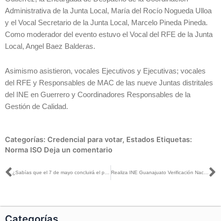
Administrativa de la Junta Local, María del Rocío Nogueda Ulloa
y el Vocal Secretario de la Junta Local, Marcelo Pineda Pineda.
Como moderador del evento estuvo el Vocal del RFE de la Junta
Local, Angel Baez Balderas.
Asimismo asistieron, vocales Ejecutivos y Ejecutivas; vocales
del RFE y Responsables de MAC de las nueve Juntas distritales
del INE en Guerrero y Coordinadores Responsables de la
Gestión de Calidad.
Categorías:
Credencial para votar
,
Estados
Etiquetas:
Norma ISO
Deja un comentario
Ant
S
¿Sabías que el 7 de mayo concluirá el periodo de registro para participar como observadora u observador en las elecciones locales de Coahuila y Estado de México?
Realiza INE Guanajuato Verificación Nacional Muestral 2023
Categorías