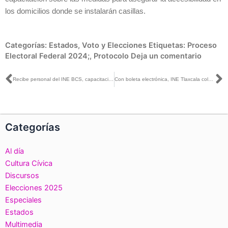
los domicilios donde se instalarán casillas.
Categorías:
Estados
,
Voto y Elecciones
Etiquetas:
Proceso
Electoral Federal 2024;
,
Protocolo
Deja un comentario
Ant
S
Recibe personal del INE BCS, capacitación sobre el uso del SICEE y el EMPC 2021
Con boleta electrónica, INE Tlaxcala colaboró en elección de “presidente/a municipal por un día”
Categorías
Al día
Cultura Cívica
Discursos
Elecciones 2025
Especiales
Estados
Multimedia