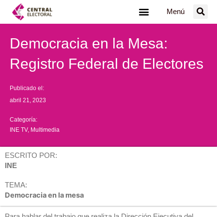
Ir
Menú
al
contenido
Democracia en la Mesa:
Registro Federal de Electores
Publicado el:
abril 21, 2023
Categoría:
INE TV
,
Multimedia
ESCRITO POR:
INE
TEMA:
Democracia en la mesa
Para hablar del trabajo que realiza la Dirección Ejecutiva del