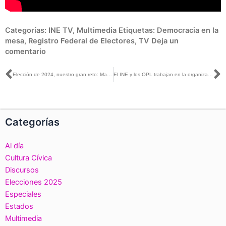
Categorías:
INE TV
,
Multimedia
Etiquetas:
Democracia en la
mesa
,
Registro Federal de Electores
,
TV
Deja un
comentario
Ant
S
Elección de 2024, nuestro gran reto: Marcelo Pineda, Vocal Secretario INE Guerrero
El INE y los OPL trabajan en la organización del Proceso Electoral Federal 2023-2024 en el que se definirá la Presidencia de la República y más de 19 mil cargos locales
Categorías
Al día
Cultura Cívica
Discursos
Elecciones 2025
Especiales
Estados
Multimedia