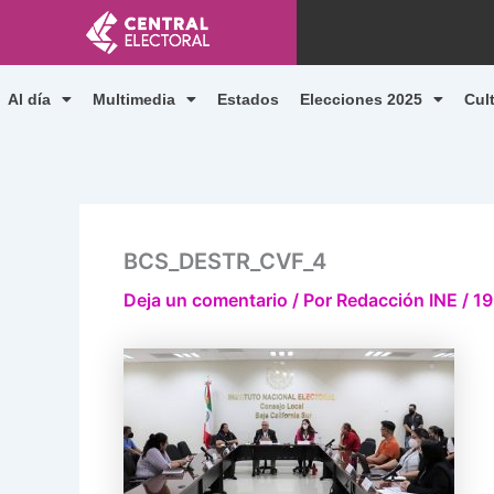
Ir
al
contenido
Al día
Multimedia
Estados
Elecciones 2025
Cul
BCS_DESTR_CVF_4
Deja un comentario
/ Por
Redacción INE
/
19