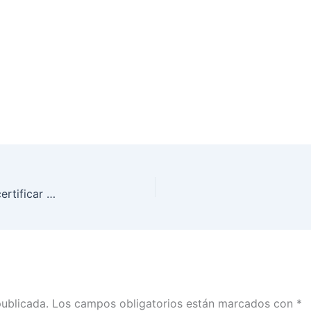
Instala INE Nuevo León Comité de Calidad para certificar Módulos de Atención Ciudadana
publicada.
Los campos obligatorios están marcados con
*