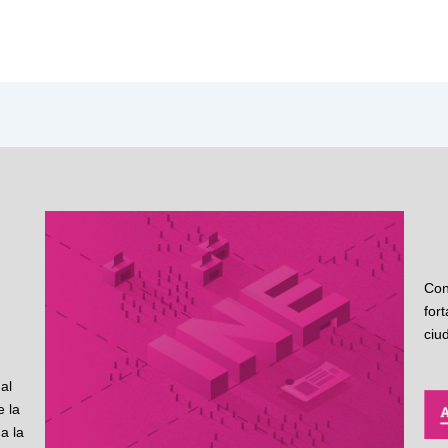
Con
for
ciu
al
 la
a la