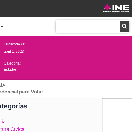
Buscar
Publicado el:
abril 1, 2023
Categoría:
Estados
MA:
edencial para Votar
tegorías
día
tura Cívica