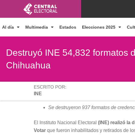
Ir
al
contenido
Al día
Multimedia
Estados
Elecciones 2025
Cul
Destruyó INE 54,832 formatos d
Chihuahua
ESCRITO POR:
INE
Se destruyeron 937 formatos de credenci
El Instituto Nacional Electoral
(INE) realizó la
Votar
que fueron inhabilitados y retirados de 