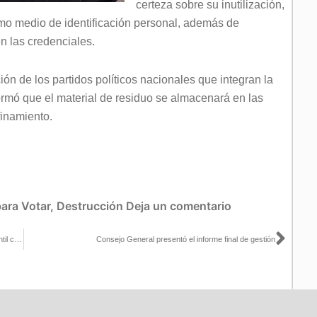
certeza sobre su inutilización,
como medio de identificación personal, además de
n las credenciales.
ión de los partidos políticos nacionales que integran la
ormó que el material de residuo se almacenará en las
finamiento.
para Votar
,
Destrucción
Deja un comentario
Sigu
Tec de Monterey elige mesas directivas y realiza consulta estudiantil con boletas electrónicas del INE
Consejo General presentó el informe final de gestión