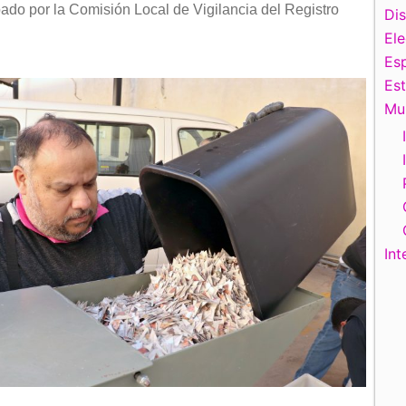
do por la Comisión Local de Vigilancia del Registro
Di
El
Esp
Es
Mu
Int