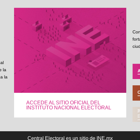
Con
for
ciu
al
 la
a la
ACCEDE AL SITIO OFICIAL DEL
INSTITUTO NACIONAL ELECTORAL
Central Electoral es un sitio de INE.mx