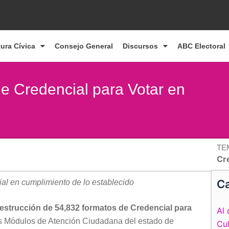
tura Cívica
Consejo General
Discursos
ABC Electoral
e Credencial para Votar en
TE
Cr
Ca
al en cumplimiento de lo establecido
 destrucción de 54,832 formatos de Credencial para
Al 
los Módulos de Atención Ciudadana del estado de
Cul