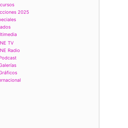
scursos
ecciones 2025
eciales
tados
ltimedia
INE TV
INE Radio
Podcast
Galerías
Gráficos
ernacional