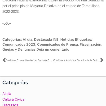
Electoral Federal extraordinario para la elección de una Senaduría
por el principio de Mayoría Relativa en el estado de Tamaulipas
2022-2023.
-o0o-
Categorías:
Al día
,
Destacada INE
,
Noticias
Etiquetas:
Comunicados 2023
,
Comunicados de Prensa
,
Fiscalización
,
Quejas y Denuncias
Deja un comentario
Ant
S
Sesiones Extraordinarias del Consejo General, realizada el día 30 de marzo de 2023
Confirma la Auditoría Superior de la Federación: cumplió el INE con disposiciones legales y normativas aplicables en dos auditorías
Categorías
Al día
Cultura Cívica
Discursos