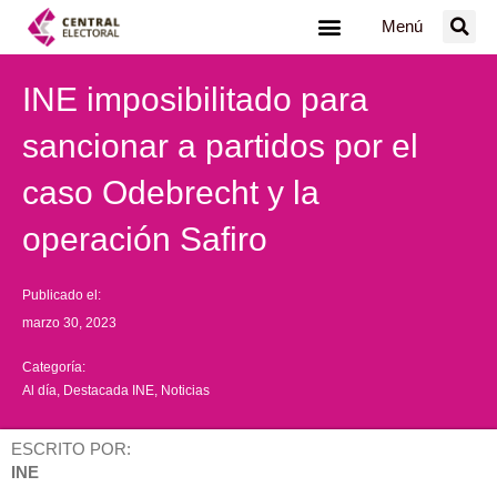
Ir
Menú
al
contenido
INE imposibilitado para
sancionar a partidos por el
caso Odebrecht y la
operación Safiro
Publicado el:
marzo 30, 2023
Categoría:
Al día
,
Destacada INE
,
Noticias
ESCRITO POR:
INE