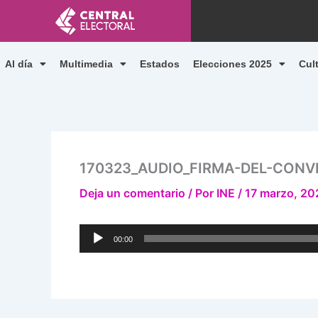
Ir
al
contenido
Al día
Multimedia
Estados
Elecciones 2025
Cul
170323_AUDIO_FIRMA-DEL-CONVE
Deja un comentario
/ Por
INE
/
17 marzo, 20
Reproductor
00:00
de
audio