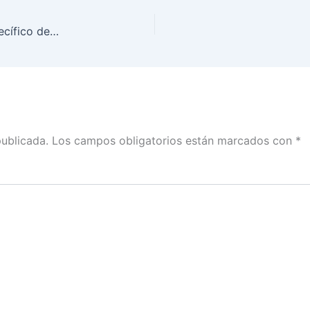
Versión estenográfica de la firma e convenio específico de colaboración INE-COPARMEX-TEPJF
publicada.
Los campos obligatorios están marcados con
*