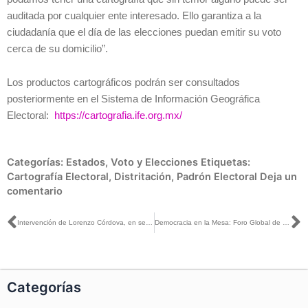
auditada por cualquier ente interesado. Ello garantiza a la
ciudadanía que el día de las elecciones puedan emitir su voto
cerca de su domicilio”.
Los productos cartográficos podrán ser consultados
posteriormente en el Sistema de Información Geográfica
Electoral:
https://cartografia.ife.org.mx/
Categorías:
Estados
,
Voto y Elecciones
Etiquetas:
Cartografía Electoral
,
Distritación
,
Padrón Electoral
Deja un
comentario
Ant
S
Intervención de Lorenzo Córdova, en sesión Extraordinaria, en que se aprueba el nombramiento de Roberto Cardiel como encargado del despacho de la Secretaría Ejecutiva
Democracia en la Mesa: Foro Global de Democracia Directa Moderna
Categorías