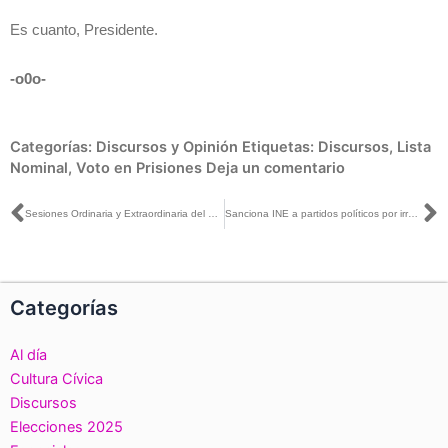
Es cuanto, Presidente.
-o0o-
Categorías:
Discursos y Opinión
Etiquetas:
Discursos
,
Lista
Nominal
,
Voto en Prisiones
Deja un comentario
Ant
S
Sesiones Ordinaria y Extraordinaria del Consejo General, realizada el día 27 de febrero de 2023.
Sanciona INE a partidos políticos por irregularidades en materia de fiscalización
Categorías
Al día
Cultura Cívica
Discursos
Elecciones 2025