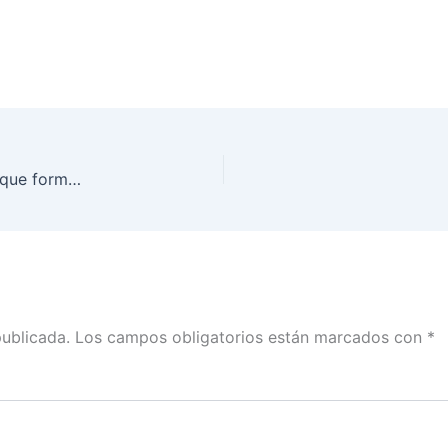
INE Coahuila acerca módulos móviles a colonias que forman parte del reseccionamiento electoral
publicada.
Los campos obligatorios están marcados con
*