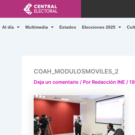
Ir
al
contenido
Al día
Multimedia
Estados
Elecciones 2025
Cul
COAH_MODULOSMOVILES_2
Deja un comentario
/ Por
Redacción INE
/
19