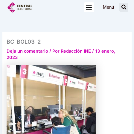
Ir
Menú
al
contenido
BC_BOL03_2
Deja un comentario
/ Por
Redacción INE
/
13 enero,
2023