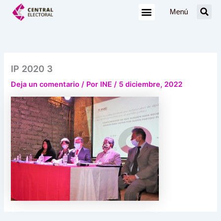
Ir
Menú
al
contenido
IP 2020 3
Deja un comentario
/ Por
INE
/
5 diciembre, 2022