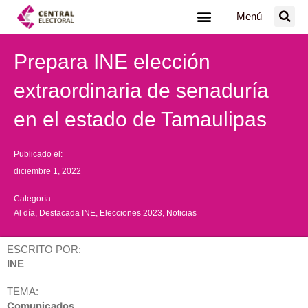
Ir
Menú
al
contenido
Prepara INE elección
extraordinaria de senaduría
en el estado de Tamaulipas
Publicado el:
diciembre 1, 2022
Categoría:
Al día
,
Destacada INE
,
Elecciones 2023
,
Noticias
ESCRITO POR:
INE
TEMA:
Comunicados