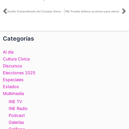
Ant
S
Sesión Extraordinaria del Consejo General, realizada el día de 30 de noviembre de 2022.
INE Puebla delinea acciones para atender las necesidades y propuestas de las niñas, niños y adolescentes
Categorías
Al día
Cultura Cívica
Discursos
Elecciones 2025
Especiales
Estados
Multimedia
INE TV
INE Radio
Podcast
Galerías