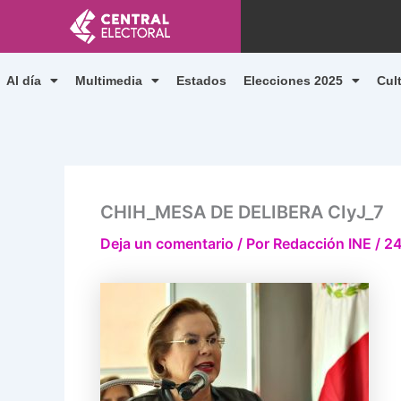
Ir
al
contenido
Al día
Multimedia
Estados
Elecciones 2025
Cul
CHIH_MESA DE DELIBERA CIyJ_7
Deja un comentario
/ Por
Redacción INE
/
24