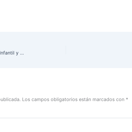
Delibera INE sobre los resultados de la Consulta Infantil y Juvenil en Chihuahua
publicada.
Los campos obligatorios están marcados con
*