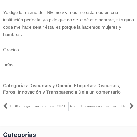
Yo digo lo mismo del INE, no vivimos, no estamos en una
institución perfecta, yo pido que no se le dé ese nombre, si alguna
cosa me hace sentir ésta, es porque la hacemos mujeres y
hombres.
Gracias.
-o0o-
Categorías:
Discursos y Opinión
Etiquetas:
Discursos
,
Foros
,
Innovación y Transparencia
Deja un comentario
Ant
S
INE BC entrega reconocimientos a 207 funcionarias y funcionarios de los Módulos de Atención Ciudadana
Busca INE innovación en materia de Capacitación Electoral
Categorías