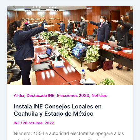
,
,
,
Al día
Destacada INE
Elecciones 2023
Noticias
Instala INE Consejos Locales en
Coahuila y Estado de México
INE
/
28 octubre, 2022
Número: 455 La autoridad electoral se apegará a los