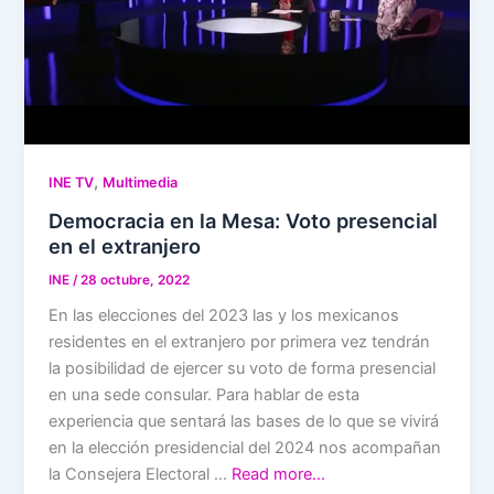
,
INE TV
Multimedia
Democracia en la Mesa: Voto presencial
en el extranjero
INE
/
28 octubre, 2022
En las elecciones del 2023 las y los mexicanos
residentes en el extranjero por primera vez tendrán
la posibilidad de ejercer su voto de forma presencial
en una sede consular. Para hablar de esta
experiencia que sentará las bases de lo que se vivirá
en la elección presidencial del 2024 nos acompañan
la Consejera Electoral …
Read more…